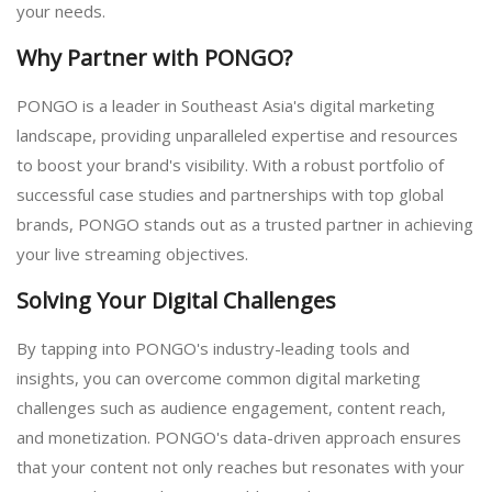
your needs.
Why Partner with PONGO?
PONGO is a leader in Southeast Asia's digital marketing
landscape, providing unparalleled expertise and resources
to boost your brand's visibility. With a robust portfolio of
successful case studies and partnerships with top global
brands, PONGO stands out as a trusted partner in achieving
your live streaming objectives.
Solving Your Digital Challenges
By tapping into PONGO's industry-leading tools and
insights, you can overcome common digital marketing
challenges such as audience engagement, content reach,
and monetization. PONGO's data-driven approach ensures
that your content not only reaches but resonates with your