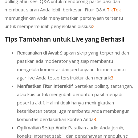
polling atau sesi Q&A untuk mendorong partisipasi dan
membuat siaran Anda lebih berkesan. Fitur Q&A
TikTok
memungkinkan Anda menyematkan pertanyaan tertentu
untuk mempermudah pengelolaan diskusi
2
.
Tips Tambahan untuk Live yang Berhasil
Rencanakan di Awal
: Siapkan skrip yang terperinci dan
pastikan ada moderator yang siap membantu
mengelola komentar dan pertanyaan. Ini membantu
agar live Anda tetap terstruktur dan menarik
3
.
Manfaatkan Fitur Interaktif
: Sertakan polling, tantangan,
atau kuis untuk mengubah penonton pasif menjadi
peserta aktif. Hal ini tidak hanya meningkatkan
keterlibatan tetapi juga membantu Anda membangun
komunitas berdasarkan konten Anda
3
.
Optimalkan Setup Anda
: Pastikan audio Anda jernih,
koneksi internet stabil, dan pencahayaan mendukung