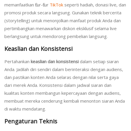
memanfaatkan fitur-fitur
TikTok
seperti hadiah, donasi live, dan
promosi produk secara langsung. Gunakan teknik bercerita
(storytelling) untuk menonjolkan manfaat produk Anda dan
pertimbangkan menawarkan diskon eksklusif selama live
berlangsung untuk mendorong pembelian langsung.
Keaslian dan Konsistensi
Pertahankan
keaslian dan konsistensi
dalam setiap siaran
Anda. Jadilah diri sendiri dalam berinteraksi dengan audiens,
dan pastikan konten Anda selaras dengan nilai serta gaya
dari merek Anda. Konsistensi dalam jadwal siaran dan
kualitas konten membangun kepercayaan dengan audiens,
membuat mereka cenderung kembali menonton siaran Anda
di waktu mendatang.
Pengaturan Teknis