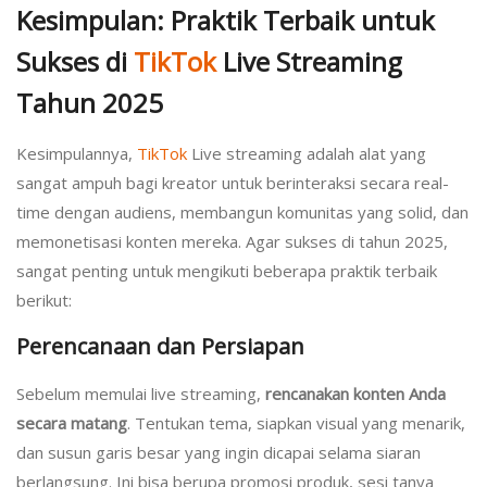
Kesimpulan: Praktik Terbaik untuk
Sukses di
TikTok
Live Streaming
Tahun 2025
Kesimpulannya,
TikTok
Live streaming adalah alat yang
sangat ampuh bagi kreator untuk berinteraksi secara real-
time dengan audiens, membangun komunitas yang solid, dan
memonetisasi konten mereka. Agar sukses di tahun 2025,
sangat penting untuk mengikuti beberapa praktik terbaik
berikut:
Perencanaan dan Persiapan
Sebelum memulai live streaming,
rencanakan konten Anda
secara matang
. Tentukan tema, siapkan visual yang menarik,
dan susun garis besar yang ingin dicapai selama siaran
berlangsung. Ini bisa berupa promosi produk, sesi tanya