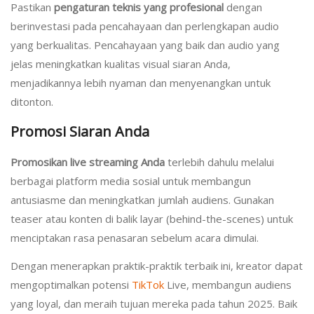
Pastikan
pengaturan teknis yang profesional
dengan
berinvestasi pada pencahayaan dan perlengkapan audio
yang berkualitas. Pencahayaan yang baik dan audio yang
jelas meningkatkan kualitas visual siaran Anda,
menjadikannya lebih nyaman dan menyenangkan untuk
ditonton.
Promosi Siaran Anda
Promosikan live streaming Anda
terlebih dahulu melalui
berbagai platform media sosial untuk membangun
antusiasme dan meningkatkan jumlah audiens. Gunakan
teaser atau konten di balik layar (behind-the-scenes) untuk
menciptakan rasa penasaran sebelum acara dimulai.
Dengan menerapkan praktik-praktik terbaik ini, kreator dapat
mengoptimalkan potensi
TikTok
Live, membangun audiens
yang loyal, dan meraih tujuan mereka pada tahun 2025. Baik