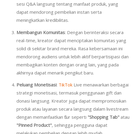
sesi Q&A langsung tentang manfaat produk, yang
dapat mendorong pembelian instan serta
meningkatkan kredibilitas.
Membangun Komunitas
: Dengan berinteraksi secara
real-time, kreator dapat menciptakan komunitas yang
solid di sekitar brand mereka. Rasa kebersamaan ini
mendorong audiens untuk lebih aktif berpartisipasi dan
membagikan konten dengan orang lain, yang pada
akhirnya dapat menarik pengikut baru.
Peluang Monetisasi
:
TikTok
Live menawarkan berbagai
strategi monetisasi, termasuk penggunaan gift dan
donasi langsung. Kreator juga dapat mempromosikan
produk atau layanan secara langsung dalam livestream
dengan memanfaatkan fitur seperti
"Shopping Tab"
atau
"Pinned Product"
, sehingga pengguna dapat
melakukan pembelian dengan lebih mudah.