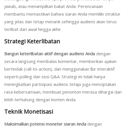
jawab, atau menampilkan bakat Anda. Perencanaan
membantu memastikan bahwa siaran Anda memiliki struktur
yang jelas dan tetap menarik sehingga audiens akan terus
terlibat dari awal hingga akhir.
Strategi Keterlibatan
Bangun keterlibatan aktif dengan audiens Anda
dengan
secara langsung membalas komentar, memberikan ajakan
bertindak (call-to-action), dan menggunakan fitur interaktif
seperti polling dan sesi Q&A. Strategi ini tidak hanya
meningkatkan partisipasi audiens tetapi juga menciptakan
rasa kebersamaan, membuat penonton merasa dihargai dan
lebih terhubung dengan konten Anda.
Teknik Monetisasi
Maksimalkan potensi moneter siaran Anda
dengan