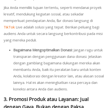
Jika Anda memiliki tujuan tertentu, seperti mendanai proyek
kreatif, mendukung kegiatan sosial, atau sekadar
memperkuat pendapatan Anda, fitur donasi langsung di
TikTok
Live adalah solusi yang tepat. Berikan peluang bagi
audiens Anda untuk secara langsung berkontribusi pada misi
yang mereka peduli.
Bagaimana Mengoptimalkan Donasi:
Jangan ragu untuk
transparan dengan penggunaan dana donasi. Jelaskan
dengan gamblang bagaimana dukungan mereka akan
membantu Anda, baik itu peralatan baru untuk konten
Anda, kolaborasi dengan kreator lain, atau alasan sosial
lainnya. Hal ini akan meningkatkan rasa percaya dan
koneksi antara Anda dan audiens.
3.
Promosi Produk atau Layanan: Jual
dengan Gaya, Bukan dengan Paksa