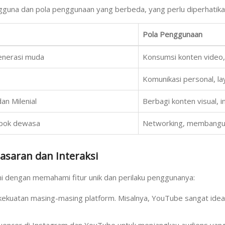
ngguna dan pola penggunaan yang berbeda, yang perlu diperhatik
Pola Penggunaan
generasi muda
Konsumsi konten video,
Komunikasi personal, l
n Milenial
Berbagi konten visual, 
mpok dewasa
Networking, membangun
saran dan Interaksi
ni dengan memahami fitur unik dan perilaku penggunanya:
kekuatan masing-masing platform. Misalnya, YouTube sangat idea
luencer di Instagram dan YouTube untuk menjangkau audiens yang 