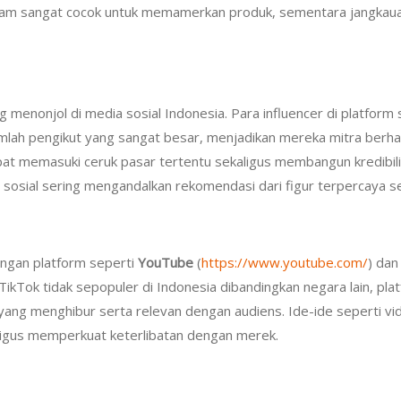
agram sangat cocok untuk memamerkan produk, sementara jangka
 menonjol di media sosial Indonesia. Para influencer di platform
jumlah pengikut yang sangat besar, menjadikan mereka mitra berh
at memasuki ceruk pasar tertentu sekaligus membangun kredibilit
a sosial sering mengandalkan rekomendasi dari figur terpercaya
engan platform seperti
YouTube
(
https://www.youtube.com/
) da
ikTok tidak sepopuler di Indonesia dibandingkan negara lain, platf
ang menghibur serta relevan dengan audiens. Ide-ide seperti vid
aligus memperkuat keterlibatan dengan merek.