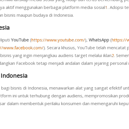
a aktif menggunakan berbagai platform media sosial
1
. Adopsi te
n bisnis maupun budaya di Indonesia.
esia
liputi
YouTube
(
https://www.youtube.com/
),
WhatsApp
(
https:/
://www.facebook.com/
). Secara khusus, YouTube telah mencatat 
isnis yang ingin menjangkau audiens target melalui iklan
2
. Semen
 sedangkan Facebook tetap menjadi andalan dalam jejaring personal
 Indonesia
n bagi bisnis di Indonesia, menawarkan alat yang sangat efektif u
orm ini untuk terhubung dengan audiens, mempromosikan produk
besar dalam membentuk perilaku konsumen dan memengaruhi keputu