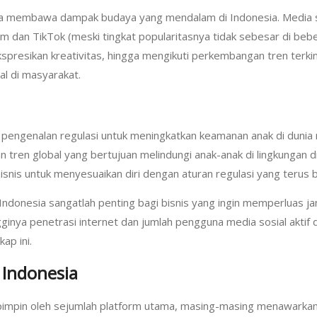
juga membawa dampak budaya yang mendalam di Indonesia. Media sos
 dan TikTok (meski tingkat popularitasnya tidak sebesar di beber
resikan kreativitas, hingga mengikuti perkembangan tren terkini
l di masyarakat.
 pengenalan regulasi untuk meningkatkan keamanan anak di duni
an tren global yang bertujuan melindungi anak-anak di lingkungan 
bisnis untuk menyesuaikan diri dengan aturan regulasi yang terus
ndonesia sangatlah penting bagi bisnis yang ingin memperluas jan
ngginya penetrasi internet dan jumlah pengguna media sosial aktif
ap ini.
 Indonesia
pimpin oleh sejumlah platform utama, masing-masing menawarkan 