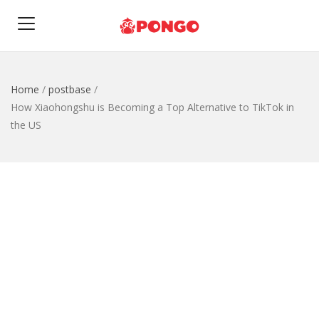
Home
/
postbase
/
How Xiaohongshu is Becoming a Top Alternative to TikTok in
the US