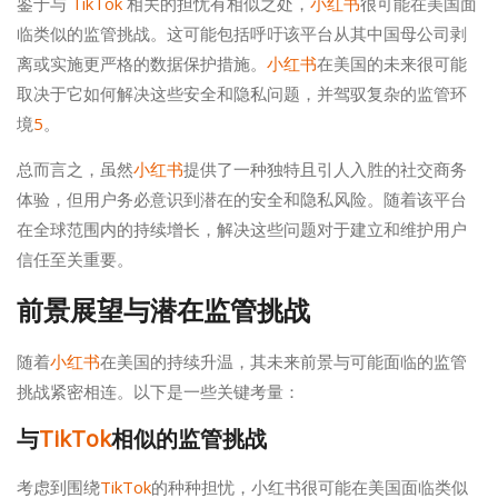
鉴于与
TikTok
相关的担忧有相似之处，
小红书
很可能在美国面
临类似的监管挑战。这可能包括呼吁该平台从其中国母公司剥
离或实施更严格的数据保护措施。
小红书
在美国的未来很可能
取决于它如何解决这些安全和隐私问题，并驾驭复杂的监管环
境
5
。
总而言之，虽然
小红书
提供了一种独特且引人入胜的社交商务
体验，但用户务必意识到潜在的安全和隐私风险。随着该平台
在全球范围内的持续增长，解决这些问题对于建立和维护用户
信任至关重要。
前景展望与潜在监管挑战
随着
小红书
在美国的持续升温，其未来前景与可能面临的监管
挑战紧密相连。以下是一些关键考量：
与
TikTok
相似的监管挑战
考虑到围绕
TikTok
的种种担忧，小红书很可能在美国面临类似